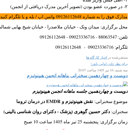
۲- در صورت عضو بودن (تصویر آخرین مدرک دریافتی از انجمن)
مدارک فوق را به شماره 09126112648 واتس اپ / بله و یا تلگرام کنید.
محل برگزاری: میدان ونک - خیابان ملاصدرا - خیابان شیخ بهایی شمالی - کوچه شهانقی- پلاک ۱۲ - طبقه همکف -
تلفن: 88063547 - 09023336716 - 09126112648
تلگرام: 09023336716 - 09126112648
منتشرشده در
اخبار کارگاه ها
برای نظر دادن اولین باش!
سه شنبه, 16 تیر 1405 ساعت 20:07
دویست و چهاردهمین سخنرانی ماهانه انجمن هیپنوتیزم
دویست و چهاردهمین جلسه ماهانه انجمن هیپنوتیزم
نقش هیپنوتیزم و EMDR در درمان تروما
موضوع سخنرانی:
دکتر حسین گوهری (پزشک - دکترای روان شناسی بالینی)
سخنران:
زمان برگزاری: پنجشنبه 25 تیر ماه 1405 ساعت 10 صبح