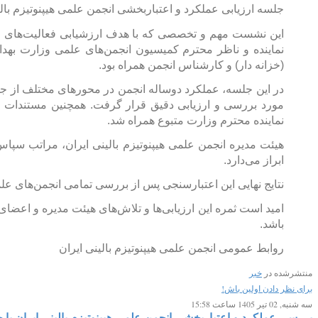
جلسه ارزیابی عملکرد و اعتباربخشی انجمن علمی هیپنوتیزم بالینی ایران مربوط به سال‌های ۱۴۰۲ و ۱۴۰۳،
این نشست مهم و تخصصی که با هدف ارزشیابی فعالیت‌های انج
نماینده و ناظر محترم کمیسیون انجمن‌های علمی وزارت به
(خزانه دار) و کارشناس انجمن همراه بود.
در این جلسه، عملکرد دوساله انجمن در محورهای مختلف از ج
مورد بررسی و ارزیابی دقیق قرار گرفت. همچنین مستندات جام
نماینده محترم وزارت متبوع همراه شد.
هیئت مدیره انجمن علمی هیپنوتیزم بالینی ایران، مراتب سپاس
ابراز می‌دارد.
نتایج نهایی این اعتبارسنجی پس از بررسی تمامی انجمن‌های 
امید است ثمره این ارزیابی‌ها و تلاش‌های هیئت مدیره و اعضا
باشد.
روابط عمومی انجمن علمی هیپنوتیزم بالینی ایران
منتشرشده در
خبر
برای نظر دادن اولین باش!
سه شنبه, 02 تیر 1405 ساعت 15:58
بررسی عملکرد و اعتباربخشی انجمن علمی هیپنوتیزم بالینی ایران ب