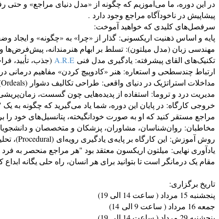
در این دوره، ما می‌آموزیم که چگونه از «مدل دنیای مراجع» و حتی رفت
پیشاپیش در ناخودآگاه مراجع وجود دارد .
سرفصل‌های کلیدی که خواهید آموخت:
پایه و اساس ذهنیت اریکسونی: گذار از «چرا» به «چگونه» و ایجاد وض
مهندسی زبان (مدل میلتون): تسلط بر ابهام هنرمندانه، پیش‌فرض‌ها و
تکنیک‌های القای پیشرفته: یادگیری مدل فنی
A.R.E
(جذب، تأیید، فراخ
ارتباط چندسطحی و استعاره: هنر «کادوپیچ کردن» مفاهیم درمانی در ق
مداخلات استراتژیک در دنیای واقعی: طراحی تکالیف دشوار (Ordeals) و بازقاب‌بندی‌های (Reframing) رادیکال برای حل سمپتوم‌های مقاوم
مدیریت درد و تروما: استفاده از پدیده‌هایی چون گسست، زمان‌پریشی
خروجی کارگاه: در پایان این دوره، شما یاد می‌گیرید که چگونه به یک 
مراجع مستقر کنید که او به صورت خودانگیخته، پتانسیل‌های خود را برا
مخاطبان: روان‌شناسان، مشاوران، پزشکان و متخصصان و دانشجویا
روش آموزش: این کارگاه بر پایه‌ی یادگیری رویه‌ای (Procedural)، تحلیل متون جلسات اریکسون و تمرین‌های عملی نقش‌گزاری (Role-play) بنا شده است.
یادآوری نهایی: میلتون اریکسون معتقد بود "هر مراجع منحصر به فر
مقام یک درمانگر است تا بتوانید برای هر انسان، راه حلی یگانه ابداع کن
تاریخ برگزاری:
پنجشنبه 15 مرداد ( ساعت 14 الی 19)
جمعه 16 مرداد ( ساعت 9 الی 14)
پنجشنبه 29 مرداد ( ساعت 14 الی 19)