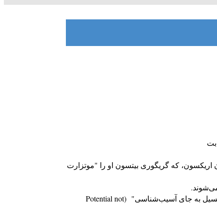
بت
تون اریکسون، که گریگوری بیتسون او را "موتزارت
چرا این کارگاه؟ برخلاف رویکردهای کلاسیک که بر تحلیل نقص‌ها و ریشه‌یابی آسیب‌ها تمرکز دارند، ذهنیت اریکسونی بر پایه‌ی فلسفه‌ی "پتانسیل به جای آسیب‌شناسی" (Potential not