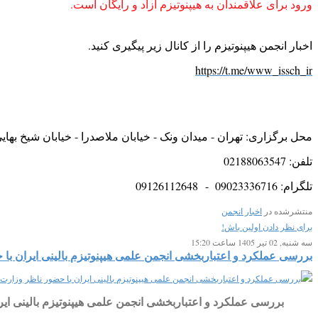
ورود برای علاقمندان به هیپنوتیزم آزاد و رایگان است.
اخبار انجمن هیپنوتیزم را از کانال زیر پیگیری کنید.
https://t.me/www_issch_ir
محل برگزاری: تهران - میدان ونک - خیابان ملاصدرا - خیابان شیخ بهایی شمالی - کوچه شهانقی- پلاک ۱۲ - ط
تلفن: 02188063547
تلگرام: 09023336716 - 09126112648
منتشرشده در
اخبار انجمن
برای نظر دادن اولین باش!
سه شنبه, 02 تیر 1405 ساعت 15:20
بررسی عملکرد و اعتباربخشی انجمن علمی هیپنوتیزم بالینی ایران ب
بررسی عملکرد و اعتباربخشی انجمن علمی هیپنوتیزم بالینی ای