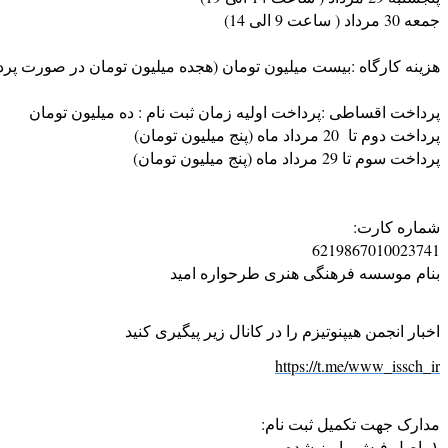
جمعه 30 مرداد ( ساعت 9 الی 14)
هزینه کارگاه :
بیست میلیون تومان (هجده میلیون تومان در صورت پرداخت تا تاریخ
پرداخت اقساطی :
پرداخت اولیه زمان ثبت نام : ده میلیون تومان
پرداخت دوم تا 20 مرداد ماه (پنج میلیون تومان)
پرداخت سوم تا 29 مرداد ماه (پنج میلیون تومان)
شماره کارت:
6219867010023741
بنام موسسه فرهنگی هنری طرحواره امید
اخبار انجمن هیپنوتیزم را در کانال زیر پیگیری کنید
https://t.me/www_issch_ir
مدارک جهت تکمیل ثبت نام:
۱- اصل فیش واریز شده