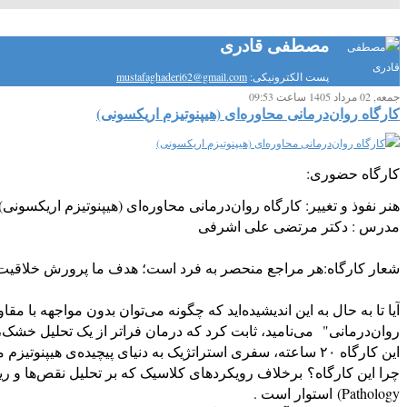
مصطفی قادری
پست الکترونیکی:
mustafaghaderi62@gmail.com
جمعه, 02 مرداد 1405 ساعت 09:53
کارگاه روان‌درمانی محاوره‌ای (هیپنوتیزم اریکسونی)
کارگاه حضوری:
هنر نفوذ و تغییر: کارگاه روان‌درمانی محاوره‌ای (هیپنوتیزم اریکسونی)
مدرس : دکتر مرتضی علی اشرفی
شعار کارگاه:
هر مراجع منحصر به فرد است؛ هدف ما پرورش خلاقیت و
آیا تا به حال به این اندیشیده‌اید که چگونه می‌توان بدون مواجهه با
روان‌درمانی" می‌نامید، ثابت کرد که درمان فراتر از یک تحلیل خشک
این کارگاه ۲۰ ساعته، سفری استراتژیک به دنیای پیچیده‌ی هیپنوتیزم محاوره‌ای؛ جایی که مرزهای میان گفتگوی عادی و القای درمانی محو می‌شوند.
Pathology) استوار است .