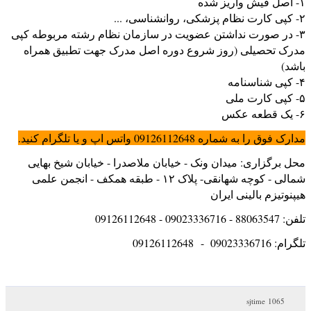
۱- اصل فیش واریز شده
۲- کپی کارت نظام پزشکی، روانشناسی، ...
۳- در صورت نداشتن عضویت در سازمان نظام رشته مربوطه کپی
مدرک تحصیلی (روز شروع دوره اصل مدرک جهت تطبیق همراه
باشد)
۴- کپی شناسنامه
۵- کپی کارت ملی
۶- یک قطعه عکس
مدارک فوق را به شماره 09126112648 واتس اپ و یا تلگرام کنید.
محل برگزاری: میدان ونک - خیابان ملاصدرا - خیابان شیخ بهایی
شمالی - کوچه شهانقی- پلاک ۱۲ - طبقه همکف - انجمن علمی
هیپنوتیزم بالینی ایران
تلفن: 88063547 - 09023336716 - 09126112648
تلگرام: 09023336716 - 09126112648
1065 sjtime